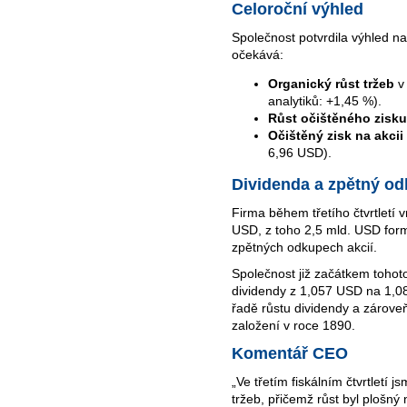
Celoroční výhled
Společnost potvrdila výhled na
očekává:
Organický růst tržeb
v
analytiků: +1,45 %).
Růst očištěného zisku
Očištěný zisk na akcii
6,96 USD).
Dividenda a zpětný od
Firma během třetího čtvrtletí 
USD, z toho 2,5 mld. USD for
zpětných odkupech akcií.
Společnost již začátkem tohoto
dividendy z 1,057 USD na 1,08
řadě růstu dividendy a zároveň 
založení v roce 1890.
Komentář CEO
„Ve třetím fiskálním čtvrtletí j
tržeb, přičemž růst byl plošný