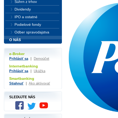
Súhrn z trhov
Dividendy
IPO a ostatné
Podielové fondy
Odber spravodajstva
O NÁS
e-Broker
Prihlásiť sa
|
Demoúčet
Internetbanking
Prihlásiť sa
|
Ukážka
Smartbanking
Stiahnuť
|
Ako aktivovať
SLEDUJTE NÁS