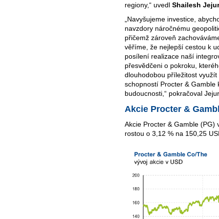
regiony,“ uvedl
Shailesh Jejur
„Navyšujeme investice, abycho
navzdory náročnému geopolit
přičemž zároveň zachováváme 
věříme, že nejlepší cestou k 
posílení realizace naší integr
přesvědčeni o pokroku, které
dlouhodobou příležitost využít
schopností Procter & Gamble k 
budoucnosti,“ pokračoval Jejur
Akcie Procter & Gamb
Akcie Procter & Gamble (PG) 
rostou o 3,12 % na 150,25 U