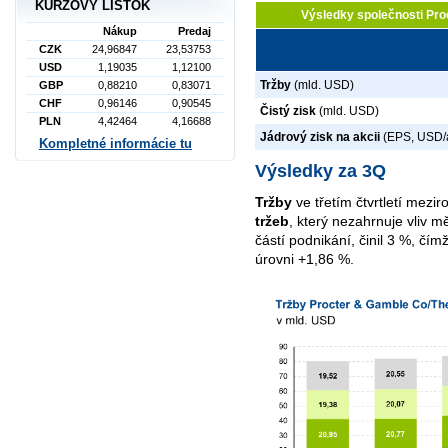
KURZOVÝ LÍSTOK
Výsledky společnosti Pro
Nákup
Predaj
CZK
24,96847
23,53753
USD
1,19035
1,12100
Tržby
(mld. USD)
GBP
0,88210
0,83071
CHF
0,96146
0,90545
Čistý zisk
(mld. USD)
PLN
4,42464
4,16688
Jádrový zisk na akcii
(EPS, USD/
Kompletné informácie tu
Výsledky za 3Q
Tržby
ve třetím čtvrtletí mezir
tržeb
, který nezahrnuje vliv m
částí podnikání, činil 3 %, čí
úrovni +1,86 %.