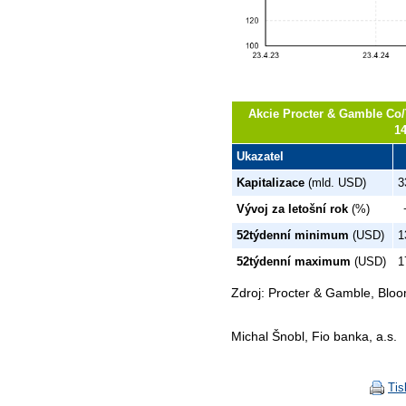
Akcie Procter & Gamble Co/
1
Ukazatel
Kapitalizace
(mld. USD)
3
Vývoj za letošní rok
(%)
52týdenní minimum
(USD)
1
52týdenní maximum
(USD)
1
Zdroj: Procter & Gamble, Blo
Michal Šnobl, Fio banka, a.s.
Tis