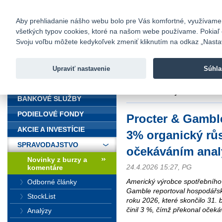
fio@fio.sk
Infomail:
Kontakty
|
Cenník
|
Kariéra
|
N
Aby prehliadanie nášho webu bolo pre Vás komfortné, využívame sú
všetkých typov cookies, ktoré na našom webe používame. Pokiaľ chc
Fio banka
Svoju voľbu môžete kedykoľvek zmeniť kliknutím na odkaz „Nastave
Fio banka 
služieb bez
Upraviť nastavenie
Súhla
ÚVOD
Úvod
>
Spravodajstvo
>
Novinky z
očekáváním analytiků
BANKOVÉ SLUŽBY
PODIELOVÉ FONDY
Procter & Gamble
AKCIE A INVESTÍCIE
3% organický růs
SPRAVODAJSTVO
očekáváním anal
Novinky z burzy a
24.4.2026 15:27, PG
komentáre
Americký výrobce spotřebního 
Odborné články
Gamble reportoval hospodářské 
StockList
roku 2026, které skončilo 31. 
činil 3 %, čímž překonal očeká
Analýzy