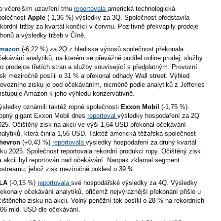
o včerejším uzavření trhu
reportovala
americká technologická
polečnost
Apple
(-1,36 %) výsledky za 3Q. Společnost představila
ekordní tržby za kvartál končící v červnu. Pozitivně překvapily prodeje
phonů a výsledky tržeb v Číně.
mazon
(-6,22 %) za 2Q z hlediska výnosů společnost překonala
čekávání analytiků, na kterém se převážně podílel online prodej, služby
ro prodejce třetích stran a služby související s předplatným. Provozní
isk meziročně posílil o 31 % a překonal odhady Wall street. Výhled
rovozního zisku je pod očekáváním, nicméně podle analytiků z Jefferies
řistupuje Amazon k jeho výhledu konzervativně.
ýsledky oznámili taktéž ropné společnosti
Exxon Mobil
(-1,75 %).
opný gigant Exxon Mobil dnes
reportoval
výsledky hospodaření za 2Q
025. Očištěný zisk na akcii ve výši 1,64 USD překonal očekávání
nalytiků, která činila 1,56 USD. Taktéž americká těžařská společnost
hevron
(+0,43 %)
reportovala
výsledky hospodaření za druhý kvartál
oku 2025. Společnost reportovala rekordní produkci ropy. Očištěný zisk
a akcii byl reportován nad očekávání. Naopak zklamal segment
pstreamu, jehož zisk meziročně poklesl o 39 %.
LA
(-0,15 %)
reportovala
své hospodářské výsledky za 4Q. Výsledky
řekonaly očekávání analytiků, přičemž nejvýraznější překonání přišlo u
čištěného zisku na akcii. Volný peněžní tok posílil o 28 % na rekordních
,06 mld. USD dle očekávání.