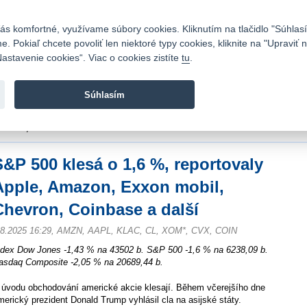
Kontakty
|
Cenník
|
Kariéra
|
Napíšte nám
|
Časté otázky
|
Bezpečnosť
s komfortné, využívame súbory cookies. Kliknutím na tlačidlo "Súhlasí
 Pokiaľ chcete povoliť len niektoré typy cookies, kliknite na "Upraviť
astavenie cookies“. Viac o cookies zistíte
tu
.
Fio banka sa zameriava na poskytovanie bežných bankovýc
služieb bez poplatkov a investícií do cenných papierov.
Súhlasím
vod
>
Spravodajstvo
>
Novinky z burzy a komentáre
>
S&P 500 klesá o 1,6 %, re
hevron, Coinbase a další
S&P 500 klesá o 1,6 %, reportovaly
Apple, Amazon, Exxon mobil,
Chevron, Coinbase a další
.8.2025 16:29, AMZN, AAPL, KLAC, CL, XOM*, CVX, COIN
ndex Dow Jones -1,43 % na 43502 b. S&P 500 -1,6 % na 6238,09 b.
asdaq Composite -2,05 % na 20689,44 b.
 úvodu obchodování americké akcie klesají. Během včerejšího dne
merický prezident Donald Trump vyhlásil cla na asijské státy.