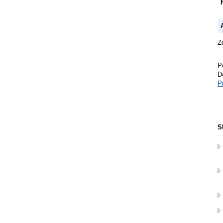
Z
P
D
P
S