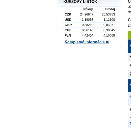
C
KURZOVÝ LÍSTOK
o
Nákup
Predaj
r
CZK
24,96847
23,53753
USD
1,19035
1,12100
C
GBP
0,88210
0,83071
z
CHF
0,96146
0,90545
PLN
4,42464
4,16688
Kompletné informácie tu