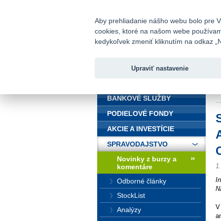
fio@fio.sk
Infomail:
Aby prehliadanie nášho webu bolo pre Vá
cookies, ktoré na našom webe používame.
Fio banka
kedykoľvek zmeniť kliknutím na odkaz „N
Upraviť nastavenie
ÚVOD
Ú
C
BANKOVÉ SLUŽBY
PODIELOVÉ FONDY
AKCIE A INVESTÍCIE
SPRAVODAJSTVO
Novinky z burzy a
1
komentáre
I
Odborné články
N
StockList
V
Analýzy
a