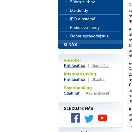
Súhrn z trhov
P
Dividendy
s
r
IPO a ostatné
I
Podielové fondy
A
o
Odber spravodajstva
p
O NÁS
z
p
p
e-Broker
V
Prihlásiť sa
|
Demoúčet
R
Internetbanking
2
Prihlásiť sa
|
Ukážka
a
C
Smartbanking
r
Stiahnuť
|
Ako aktivovať
n
u
SLEDUJTE NÁS
K
p
o
1