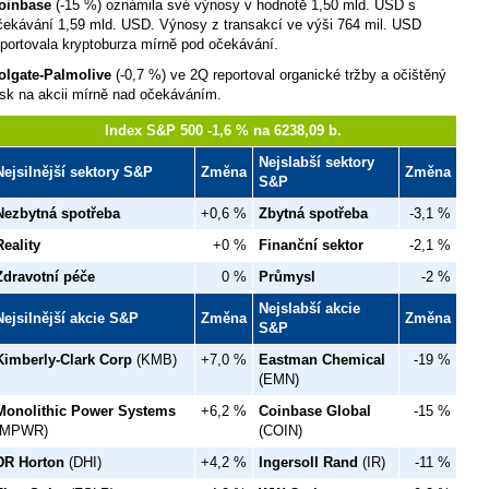
oinbase
(-15 %)
oznámila své výnosy v hodnotě 1,50 mld. USD s
čekávání 1,59 mld. USD. Výnosy z transakcí ve výši 764 mil. USD
eportovala kryptoburza mírně pod očekávání.
olgate-Palmolive
(-0,7 %) ve 2Q reportoval organické tržby a očištěný
isk na akcii mírně nad očekáváním.
Index S&P 500 -1,6 % na 6238,09 b.
Nejslabší sektory
Nejsilnější sektory S&P
Změna
Změna
S&P
Nezbytná spotřeba
+0,6 %
Zbytná spotřeba
-3,1 %
Reality
+0 %
Finanční sektor
-2,1 %
Zdravotní péče
0 %
Průmysl
-2 %
Nejslabší akcie
Nejsilnější akcie S&P
Změna
Změna
S&P
Kimberly-Clark Corp
(KMB)
+7,0 %
Eastman Chemical
-19 %
(EMN)
Monolithic Power Systems
+6,2 %
Coinbase Global
-15 %
(MPWR)
(COIN)
DR Horton
(DHI)
+4,2 %
Ingersoll Rand
(IR)
-11 %