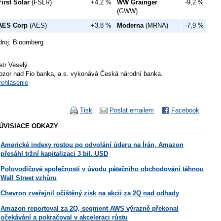
First Solar
(FSLR)
+4,2 %
WW Grainger
-9,2 %
(GWW)
AES Corp
(AES)
+3,8 %
Moderna
(MRNA)
-7,9 %
droj: Bloomberg
etr Veselý
ozor nad Fio banka, a.s. vykonává Česká národní banka.
rehlásenie
Tisk
Poslat emailem
Facebook
ÚVISIACE ODKAZY
Americké indexy rostou po odvolání úderu na Írán, Amazon
přesáhl tržní kapitalizaci 3 bil. USD
Polovodičové společnosti v úvodu pátečního obchodování táhnou
Wall Street vzhůru
Chevron zveřejnil očištěný zisk na akcii za 2Q nad odhady
Amazon reportoval za 2Q, segment AWS výrazně překonal
očekávání a pokračoval v akceleraci růstu