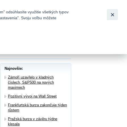
Slovensky
|
English
m" odsúhlasíte využitie všetkých typov
 nastavenia". Svoju voľbu môžete
h
portovaly Apple, Amazon, Exxon mobil,
Najnovšie:
Zámoří uzavřelo v kladných
číslech, S&P500 na nových
maximech
Pozitivní vývoj na Wall Street
Frankfurtská burza zakončuje týden
růstem
Pražská burza v závěru týdne
klesala