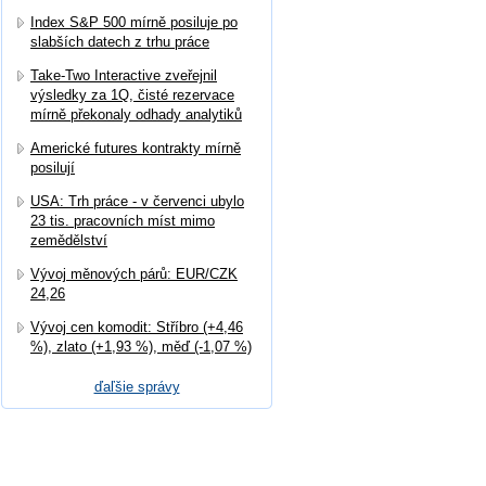
Index S&P 500 mírně posiluje po
slabších datech z trhu práce
Take-Two Interactive zveřejnil
výsledky za 1Q, čisté rezervace
mírně překonaly odhady analytiků
Americké futures kontrakty mírně
posilují
USA: Trh práce - v červenci ubylo
23 tis. pracovních míst mimo
zemědělství
Vývoj měnových párů: EUR/CZK
24,26
Vývoj cen komodit: Stříbro (+4,46
%), zlato (+1,93 %), měď (-1,07 %)
ďaľšie správy