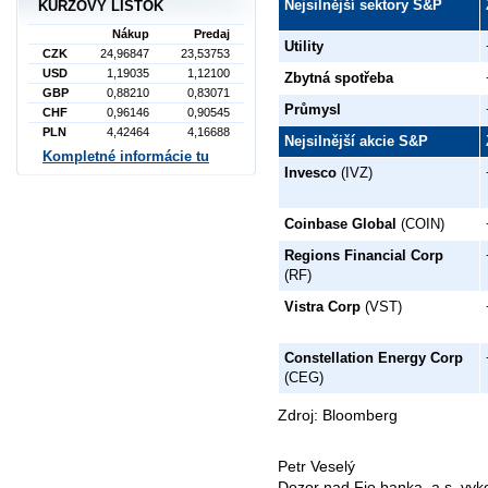
Nejsilnější sektory S&P
KURZOVÝ LÍSTOK
Nákup
Predaj
Utility
CZK
24,96847
23,53753
USD
1,19035
1,12100
Zbytná spotřeba
GBP
0,88210
0,83071
Průmysl
CHF
0,96146
0,90545
PLN
4,42464
4,16688
Nejsilnější akcie S&P
Kompletné informácie tu
Invesco
(IVZ)
Coinbase Global
(COIN)
Regions Financial Corp
(RF)
Vistra Corp
(VST)
Constellation Energy Corp
(CEG)
Zdroj: Bloomberg
Petr Veselý
Dozor nad Fio banka, a.s. vy