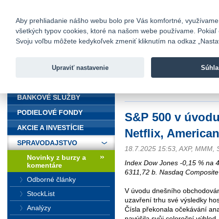
fio@fio.sk
Infomail:
Kontakty
|
Cenník
|
Kariéra
|
N
Aby prehliadanie nášho webu bolo pre Vás komfortné, využívame sú
všetkých typov cookies, ktoré na našom webe používame. Pokiaľ chc
Fio banka
Svoju voľbu môžete kedykoľvek zmeniť kliknutím na odkaz „Nastave
Fio banka 
služieb bez
Upraviť nastavenie
Súhla
ÚVOD
Úvod
>
Spravodajstvo
>
Novinky z
další
BANKOVÉ SLUŽBY
PODIELOVÉ FONDY
S&P 500 v úvodu 
AKCIE A INVESTÍCIE
Netflix, America
SPRAVODAJSTVO
18.7.2025 15:53, AXP, MMM,
Novinky z burzy a
Index Dow Jones -0,15 % na 
komentáre
6311,72 b. Nasdaq Composite
Odborné články
V úvodu dnešního obchodování
StockList
uzavření trhu své výsledky h
Analýzy
Čísla překonala očekávání ana
navýšila svůj celoroční výhled.