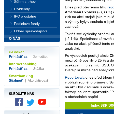
Súhrn z trhov
Dnes před otevřením trhu
rep
Dividendy
American Express
(-3,33 %) 
IPO a ostatné
zisk na akcii stejně jako minu
a výnosy byly v souladu s jeji
Podielové fondy
zachován.
Odber spravodajstva
Taktéž své výsledky oznámil 
O NÁS
(-2,1 %). Společnost zároveň 
zisku na akcii, přičemž tento
analytiků.
e-Broker
Po výsledcích posilují akcie
Ch
Prihlásiť sa
|
Demoúčet
meziročně posílily o 25 % a d
Internetbanking
očekáváním 5,72 mld. USD. Oči
Prihlásiť sa
|
Ukážka
zveřejnila mírně nad analytick
Smartbanking
Reportovala
dnes před trhem t
Stiahnuť
|
Ako aktivovať
v oblasti ropného průmyslu
Sc
na akcii byl v souladu s očekáv
faktory, na které upozornila 
SLEDUJTE NÁS
a obchodních napětí.
Index S&P 500 