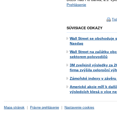
Prehlásenie
Tis
SÚVISIACE ODKAZY
Wall Street se obchoduje 
Nasdaq
Wall Street na začátku ob
sektorem polovodičů
3M zveřejnil výsledky za 2
firma zvýšila celoroční vý
Zámořské indexy v závěru 
Americké akcie míří k dalš
výsledcích klesá o více n
Mapa stránok
|
Právne prehlásenie
|
Nastavenie cookies