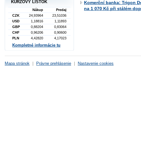
KURZOVÝ LÍSTOK
Komerční banka: Trigon D
na 1 070 Kč při stálém do
Nákup
Predaj
CZK
24,93964
23,51036
USD
1,18816
1,11893
GBP
0,88204
0,83064
CHF
0,96206
0,90600
PLN
4,42820
4,17023
Kompletné informácie tu
Mapa stránok
|
Právne prehlásenie
|
Nastavenie cookies