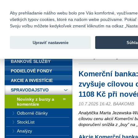
fio@fio.sk
Infomail:
Kontakty
|
Cenník
|
Kariéra
|
N
Aby prehliadanie nášho webu bolo pre Vás komfortné, využívame sú
všetkých typov cookies, ktoré na našom webe používame. Pokiaľ chc
Fio banka
Svoju voľbu môžete kedykoľvek zmeniť kliknutím na odkaz „Nastave
Fio banka 
služieb bez
Upraviť nastavenie
Súhla
ÚVOD
Úvod
>
Spravodajstvo
>
Novinky z
1108 Kč při novém doporučení "h
BANKOVÉ SLUŽBY
PODIELOVÉ FONDY
Komerční banka
AKCIE A INVESTÍCIE
zvyšuje cílovou 
SPRAVODAJSTVO
1108 Kč při nov
Novinky z burzy a
10.7.2025 16:42, BAAKOMB
komentáre
Analytička Marta Jezewska-W
Odborné články
cílovou cenu akcií Komerční b
StockList
doporučení snížila z „buy“ na „
Analýzy
Akcie Komerční banka