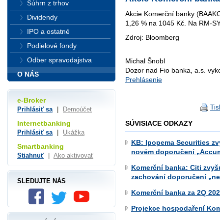
Súhrn z trhov
Akcie Komerční banky (BAAKO
Dividendy
1,26 % na 1045 Kč. Na RM-SY
IPO a ostatné
Zdroj: Bloomberg
Podielové fondy
Odber spravodajstva
Michal Šnobl
Dozor nad Fio banka, a.s. vy
O NÁS
Prehlásenie
e-Broker
Tis
Prihlásiť sa
|
Demoúčet
SÚVISIACE ODKAZY
Internetbanking
Prihlásiť sa
|
Ukážka
KB: Ipopema Securities zv
Smartbanking
novém doporučení „Accum
Stiahnuť
|
Ako aktivovať
Komerční banka: Citi zvyš
zachování doporučení „ne
SLEDUJTE NÁS
Komerční banka za 2Q 2026
Projekce hospodaření Kom