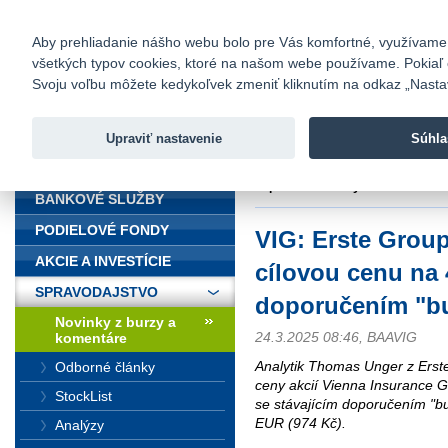
fio@fio.sk
Infomail:
Kontakty
|
Cenník
|
Kariéra
|
N
Aby prehliadanie nášho webu bolo pre Vás komfortné, využívame sú
všetkých typov cookies, ktoré na našom webe používame. Pokiaľ chc
Fio banka
Svoju voľbu môžete kedykoľvek zmeniť kliknutím na odkaz „Nastave
Fio banka 
služieb bez
Upraviť nastavenie
Súhla
ÚVOD
Úvod
>
Spravodajstvo
>
Novinky z
doporučením "buy"
BANKOVÉ SLUŽBY
PODIELOVÉ FONDY
VIG: Erste Grou
AKCIE A INVESTÍCIE
cílovou cenu na 
SPRAVODAJSTVO
doporučením "b
Novinky z burzy a
24.3.2025 08:46, BAAVIG
komentáre
Analytik Thomas Unger z Erste
Odborné články
ceny akcií Vienna Insurance 
StockList
se stávajícím doporučením "bu
EUR (974 Kč).
Analýzy