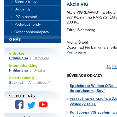
Súhrn z trhov
Akcie VIG
Dividendy
Akcie VIG (BAAVIG) na trhu p
IPO a ostatné
977 Kč, na trhu RM-SYSTÉM ak
980 Kč.
Podielové fondy
Zdroj: Bloomberg
Odber spravodajstva
O NÁS
Michal Šnobl
Dozor nad Fio banka, a.s. vy
Prehlásenie
e-Broker
Prihlásiť sa
|
Demoúčet
Internetbanking
Tis
Prihlásiť sa
|
Ukážka
SÚVISIACE ODKAZY
Smartbanking
Stiahnuť
|
Ako aktivovať
Společnost William O'Neil 
doporučením „Buy“
SLEDUJTE NÁS
Pražská burza otevírá v če
výsledky za 1Q
Pojišťovna VIG zveřejnila 