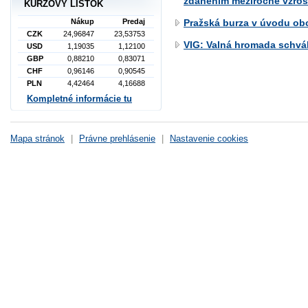
zdaněním meziročně vzrost
KURZOVÝ LÍSTOK
Nákup
Predaj
Pražská burza v úvodu ob
CZK
24,96847
23,53753
VIG: Valná hromada schvál
USD
1,19035
1,12100
GBP
0,88210
0,83071
CHF
0,96146
0,90545
PLN
4,42464
4,16688
Kompletné informácie tu
Mapa stránok
|
Právne prehlásenie
|
Nastavenie cookies