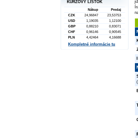
j
KURZOVÝ LÍSTOK
Í
Nákup
Predaj
n
CZK
24,96847
23,53753
USD
1,19035
1,12100
GBP
0,88210
0,83071
CHF
0,96146
0,90545
PLN
4,42464
4,16688
Kompletné informácie tu