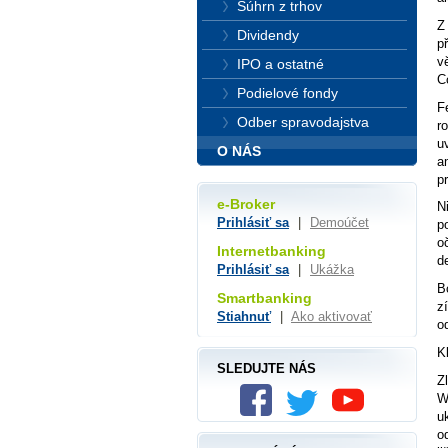
Súhrn z trhov
Z
Dividendy
p
v
IPO a ostatné
C
Podielové fondy
F
Odber spravodajstva
r
u
O NÁS
a
p
e-Broker
N
Prihlásiť sa
|
Demoúčet
p
o
Internetbanking
d
Prihlásiť sa
|
Ukážka
B
Smartbanking
z
Stiahnuť
|
Ako aktivovať
o
K
SLEDUJTE NÁS
Z
W
u
o