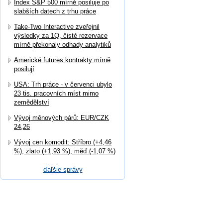
Index S&P 500 mírně posiluje po
slabších datech z trhu práce
Take-Two Interactive zveřejnil
výsledky za 1Q, čisté rezervace
mírně překonaly odhady analytiků
Americké futures kontrakty mírně
posilují
USA: Trh práce - v červenci ubylo
23 tis. pracovních míst mimo
zemědělství
Vývoj měnových párů: EUR/CZK
24,26
Vývoj cen komodit: Stříbro (+4,46
%), zlato (+1,93 %), měď (-1,07 %)
ďaľšie správy