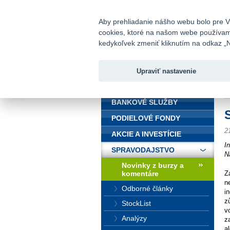
fio@fio.sk
Infomail:
Aby prehliadanie nášho webu bolo pre Vá
cookies, ktoré na našom webe používame.
Fio banka
kedykoľvek zmeniť kliknutím na odkaz „N
Upraviť nastavenie
ÚVOD
Ú
BANKOVÉ SLUŽBY
PODIELOVÉ FONDY
2
AKCIE A INVESTÍCIE
I
SPRAVODAJSTVO
N
Novinky z burzy a
komentáre
Z
n
Odborné články
i
z
StockList
v
Analýzy
z
a