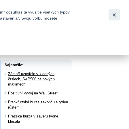
Slovensky
|
English
m" odsúhlasíte využitie všetkých typov
 nastavenia". Svoju voľbu môžete
h
Najnovšie:
Zámoří uzavřelo v kladných
číslech, S&P500 na nových
maximech
Pozitivní vývoj na Wall Street
Frankfurtská burza zakončuje týden
růstem
Pražská burza v závěru týdne
klesala