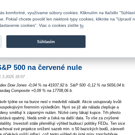
Kontakty
|
Cenník
|
Kariéra
|
Napíšte nám
|
Časté otázky
|
Bezpečnosť
s komfortné, využívame súbory cookies. Kliknutím na tlačidlo "Súhlasí
 Pokiaľ chcete povoliť len niektoré typy cookies, kliknite na "Upraviť
astavenie cookies“. Viac o cookies zistíte
tu
.
Fio banka sa zameriava na poskytovanie bežných bankovýc
služieb bez poplatkov a investícií do cenných papierov.
Súhlasím
vod
>
Spravodajstvo
>
Novinky z burzy a komentáre
>
S&P 500 na červené nule
S&P 500 na červené nule
1.3.2025 18:07
ndex Dow Jones -0,04 % na 41937,92 b. S&P 500 -0,12 % na 5656,04 b.
asdaq Composite +0,09 % na 17708,06 b.
ávěr týdne se na burze nesl v medvědí náladě. Akcie ustupovaly kvůli
euspokojivým firemním výsledkům. Nyní se již ale nálada zlepšuje a
ndexy směřují k záporným nulám. Nízké ceny lákají kupce. Trh přesto
ůstává opatrný, hledá směr a čeká na další data. To vše za zvýšené
olatility. Investoři stále přeměřují výhled budoucí politiky FEDu. Ten sice
achoval své projekce snížení sazeb min. o 50 bazických bodů, zároveň
le očekává vyšší inflaci, což tento výhled do jisté míry zpochybňuje.