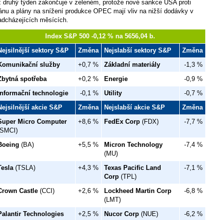
iž druhý týden zakončuje v zeleném, protože nové sankce USA proti
ránu a plány na snížení produkce OPEC mají vliv na nižší dodávky v
adcházejících měsících.
Index S&P 500 -0,12 % na 5656,04 b.
Nejsilnější sektory S&P
Změna
Nejslabší sektory S&P
Změna
Komunikační služby
+0,7 %
Základní materiály
-1,3 %
Zbytná spotřeba
+0,2 %
Energie
-0,9 %
Informační technologie
-0,1 %
Utility
-0,7 %
Nejsilnější akcie S&P
Změna
Nejslabší akcie S&P
Změna
Super Micro Computer
+8,6 %
FedEx Corp
(FDX)
-7,7 %
(SMCI)
Boeing
(BA)
+5,5 %
Micron Technology
-7,4 %
(MU)
Tesla
(TSLA)
+4,3 %
Texas Pacific Land
-7,1 %
Corp
(TPL)
Crown Castle
(CCI)
+2,6 %
Lockheed Martin Corp
-6,8 %
(LMT)
Palantir Technologies
+2,5 %
Nucor Corp
(NUE)
-6,2 %