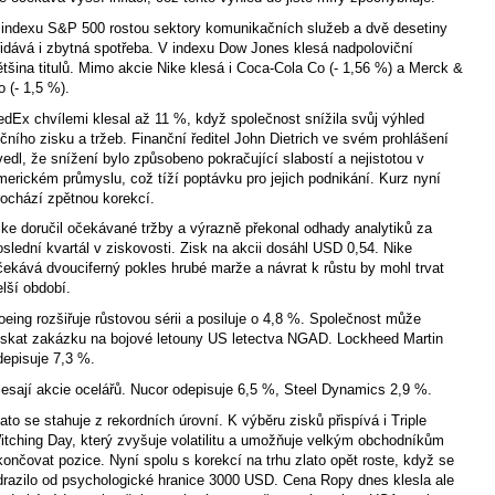
 indexu S&P 500 rostou sektory komunikačních služeb a dvě desetiny
řidává i zbytná spotřeba. V indexu Dow Jones klesá nadpoloviční
ětšina titulů. Mimo akcie Nike klesá i Coca-Cola Co (- 1,56 %) a Merck &
o (- 1,5 %).
edEx chvílemi klesal až 11 %, když společnost snížila svůj výhled
očního zisku a tržeb. Finanční ředitel John Dietrich ve svém prohlášení
vedl, že snížení bylo způsobeno pokračující slabostí a nejistotou v
merickém průmyslu, což tíží poptávku pro jejich podnikání. Kurz nyní
rochází zpětnou korekcí.
ike doručil očekávané tržby a výrazně překonal odhady analytiků za
oslední kvartál v ziskovosti. Zisk na akcii dosáhl USD 0,54. Nike
čekává dvouciferný pokles hrubé marže a návrat k růstu by mohl trvat
elší období.
oeing rozšiřuje růstovou sérii a posiluje o 4,8 %. Společnost může
ískat zakázku na bojové letouny US letectva NGAD. Lockheed Martin
depisuje 7,3 %.
lesají akcie ocelářů. Nucor odepisuje 6,5 %, Steel Dynamics 2,9 %.
lato se stahuje z rekordních úrovní. K výběru zisků přispívá i Triple
itching Day, který zvyšuje volatilitu a umožňuje velkým obchodníkům
končovat pozice. Nyní spolu s korekcí na trhu zlato opět roste, když se
drazilo od psychologické hranice 3000 USD. Cena Ropy dnes klesla ale