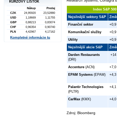
Research Systems, Conagra 
KURZOVÝ LÍSTOK
Nákup
Predaj
Index S&P 500 
CZK
24,95920
23,52880
Nejsilnější sektory S&P
Změ
USD
1,18669
1,11755
GBP
0,88213
0,83074
Finanční sektor
+0,9
CHF
0,96354
0,90740
PLN
4,42967
4,17162
Komunikační služby
+0,9
Kompletné informácie tu
Utility
+0,9
Nejsilnější akcie S&P
Změ
Darden Restaurants
+14
(DRI)
Accenture
(ACN)
+7,0
EPAM Systems
(EPAM)
+4,3
Palantir Technologies
+4,1
(PLTR)
CarMax
(KMX)
+4,0
Zdroj: Bloomberg