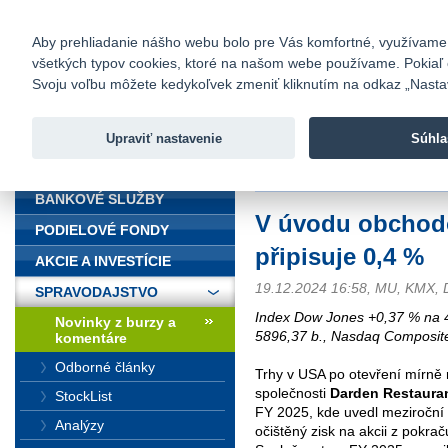
fio@fio.sk
Infomail:
Kontakty
|
Cenník
|
Kariéra
|
N
Aby prehliadanie nášho webu bolo pre Vás komfortné, využívame sú
všetkých typov cookies, ktoré na našom webe používame. Pokiaľ chc
Fio banka
Svoju voľbu môžete kedykoľvek zmeniť kliknutím na odkaz „Nastave
Fio banka 
služieb bez
Upraviť nastavenie
Súhla
ÚVOD
Úvod
>
Spravodajstvo
>
Novinky z
BANKOVÉ SLUŽBY
V úvodu obchodo
PODIELOVÉ FONDY
připisuje 0,4 %
AKCIE A INVESTÍCIE
19.12.2024 16:58, MU, KMX, 
SPRAVODAJSTVO
Index Dow Jones +0,37 % na 
Novinky z burzy a
5896,37 b., Nasdaq Composit
komentáre
Odborné články
Trhy v USA po otevření mírně 
společnosti
Darden Restaura
StockList
FY 2025, kde uvedl meziroční 
Analýzy
očištěný zisk na akcii z pokra