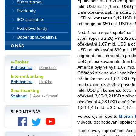
Společnost na FY 2025 upravil
Súhrn z trhov
mld. USD na 12,1 mld. USD př
Dividendy
Dále očekává zisk na akcii z p
USD při konsenzu 9,42 USD. In
IPO a ostatné
odhaduje na 650 mil. USD z p
Podielové fondy
Nedaří se naopak společnosti
Odber spravodajstva
svém reportu z 2Q FY 2025 uve
očekávání 1,67 mld. USD a oči
O NÁS
USD při očekávání 330 mil. U
segment mezinárodních prodejů,
USD při očekávání 568,5 mil. 
e-Broker
Americe byly ve výši 1,07 mld
Prihlásiť sa
|
Demoúčet
Očištěný zisk na akcii společn
Internetbanking
tržním konsenzu 1,02 USD. Sp
Prihlásiť sa
|
Ukážka
pro fiskální rok 2025 z původn
mld. USD při konsenzu 6,65 ml
Smartbanking
očekává 3,05-3,2 USD z původ
Stiahnuť
|
Ako aktivovať
očekávání 4,23 USD a očištěný
1,38-1,48 mld. USD na 1,17 –
SLEDUJTE NÁS
Po včerejším reportu
Micron 
v úvodu obchodování společno
Reportovaly i společnosti Acce