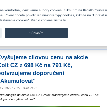
Kontakty
|
Cenník
|
Kariéra
|
Napíšte nám
|
Časté otázky
|
Bezpečnosť
s komfortné, využívame súbory cookies. Kliknutím na tlačidlo "Súhlasí
 Pokiaľ chcete povoliť len niektoré typy cookies, kliknite na "Upraviť
astavenie cookies“. Viac o cookies zistíte
tu
.
Fio banka sa zameriava na poskytovanie bežných bankovýc
služieb bez poplatkov a investícií do cenných papierov.
Súhlasím
vod
>
Spravodajstvo
>
Analýzy
>
Zvyšujeme cílovou cenu na akcie Colt CZ z 69
Akumulovat"
Zvyšujeme cílovou cenu na akcie
Colt CZ z 698 Kč na 791 Kč,
potvrzujeme doporučení
„Akumulovat"
4.2.2025 12:15, BAACZGCE
ová analýza na akcie Colt CZ Group: stanovujeme cílovou cenu 791 Kč
 doporučení „Akumulovat“.