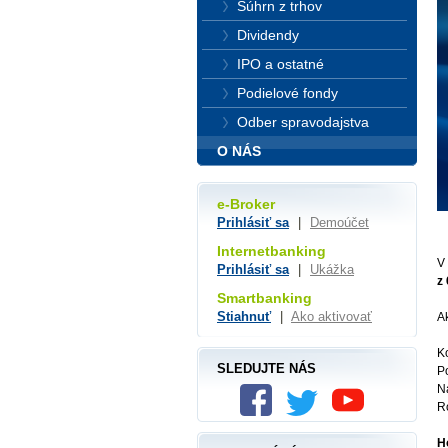
Súhrn z trhov
Dividendy
IPO a ostatné
Podielové fondy
Odber spravodajstva
O NÁS
e-Broker
Prihlásiť sa
|
Demoúčet
Internetbanking
V
Prihlásiť sa
|
Ukážka
z
Smartbanking
Stiahnuť
|
Ako aktivovať
A
K
SLEDUJTE NÁS
Po
Na
R
H