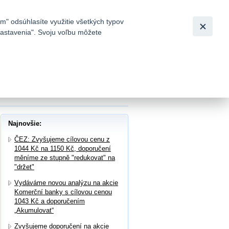
Slovensky
|
English
m" odsúhlasíte využitie všetkých typov
 nastavenia". Svoju voľbu môžete
h
8 Kč na 791 Kč, potvrzujeme doporučení
Najnovšie:
ČEZ: Zvyšujeme cílovou cenu z
1044 Kč na 1150 Kč, doporučení
měníme ze stupně "redukovat" na
"držet"
Vydáváme novou analýzu na akcie
Komerční banky s cílovou cenou
1043 Kč a doporučením
„Akumulovat“
Zvyšujeme doporučení na akcie