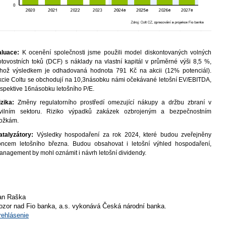
aluace:
K ocenění společnosti jsme použili model diskontovaných volných
otovostních toků (DCF) s náklady na vlastní kapitál v průměrné výši 8,5 %,
ehož výsledkem je odhadovaná hodnota 791 Kč na akcii (12% potenciál).
kcie Coltu se obchodují na 10,3násobku námi očekávané letošní EV/EBITDA,
espektive 16násobku letošního P/E.
izika:
Změny regulatorního prostředí omezující nákupy a držbu zbraní v
ivilním sektoru. Riziko výpadků zakázek ozbrojeným a bezpečnostním
ložkám.
atalyzátory:
Výsledky hospodaření za rok 2024, které budou zveřejněny
oncem letošního března. Budou obsahovat i letošní výhled hospodaření,
anagement by mohl oznámit i návrh letošní dividendy.
an Raška
ozor nad Fio banka, a.s. vykonává Česká národní banka.
rehlásenie