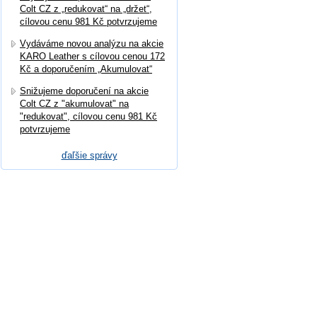
Colt CZ z „redukovat“ na „držet“,
cílovou cenu 981 Kč potvrzujeme
Vydáváme novou analýzu na akcie
KARO Leather s cílovou cenou 172
Kč a doporučením „Akumulovat“
Snižujeme doporučení na akcie
Colt CZ z "akumulovat" na
"redukovat", cílovou cenu 981 Kč
potvrzujeme
ďaľšie správy