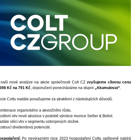
 naší nové analýze na akcie společnosti Colt CZ
zvyšujeme cílovou cenu
 698 Kč na 791 Kč
, doporučení ponecháváme na stupni
„Akumulovat“
.
kcie Coltu nadále považujeme za atraktivní z následujících důvodů:
ombinace organického a akvizičního růstu.
zitivní vliv nové akvizice v podobě výrobce munice Sellier & Bellot.
dále sílící vliv v segmentu ozbrojených složek.
ostoucí dividendový potenciál.
ospodaření:
Po nevýrazném roce 2023 hospodaření Coltu opětovně nabírá