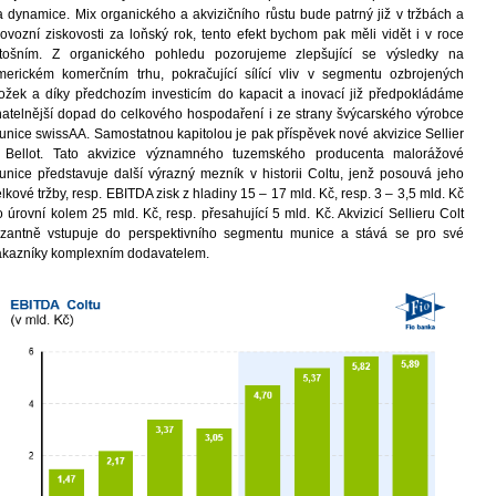
a dynamice. Mix organického a akvizičního růstu bude patrný již v tržbách a
rovozní ziskovosti za loňský rok, tento efekt bychom pak měli vidět i v roce
etošním. Z organického pohledu pozorujeme zlepšující se výsledky na
merickém komerčním trhu, pokračující sílící vliv v segmentu ozbrojených
ložek a díky předchozím investicím do kapacit a inovací již předpokládáme
natelnější dopad do celkového hospodaření i ze strany švýcarského výrobce
unice swissAA. Samostatnou kapitolou je pak příspěvek nové akvizice Sellier
 Bellot. Tato akvizice významného tuzemského producenta malorážové
unice představuje další výrazný mezník v historii Coltu, jenž posouvá jeho
lkové tržby, resp. EBITDA zisk z hladiny 15 – 17 mld. Kč, resp. 3 – 3,5 mld. Kč
 úrovní kolem 25 mld. Kč, resp. přesahující 5 mld. Kč. Akvizicí Sellieru Colt
azantně vstupuje do perspektivního segmentu munice a stává se pro své
ákazníky komplexním dodavatelem.