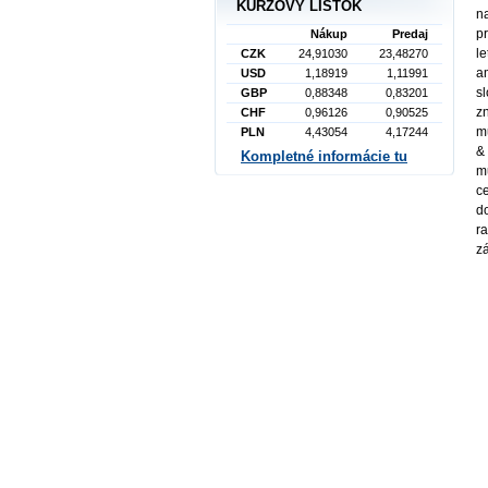
KURZOVÝ LÍSTOK
n
p
Nákup
Predaj
l
CZK
24,91030
23,48270
a
USD
1,18919
1,11991
s
GBP
0,88348
0,83201
z
CHF
0,96126
0,90525
m
PLN
4,43054
4,17244
&
Kompletné informácie tu
m
ce
do
r
z