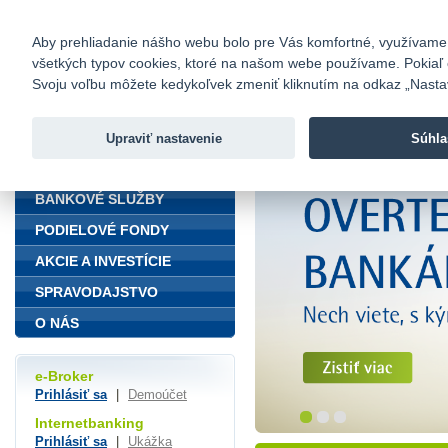
fio@fio.sk
Infomail:
Kontakty
|
Cenník
|
Kariéra
|
N
Aby prehliadanie nášho webu bolo pre Vás komfortné, využívame sú
všetkých typov cookies, ktoré na našom webe používame. Pokiaľ chc
Fio banka
Svoju voľbu môžete kedykoľvek zmeniť kliknutím na odkaz „Nastave
Fio banka 
služieb bez
Upraviť nastavenie
Súhla
ÚVOD
BANKOVÉ SLUŽBY
PODIELOVÉ FONDY
AKCIE A INVESTÍCIE
SPRAVODAJSTVO
O NÁS
e-Broker
Prihlásiť sa
|
Demoúčet
Internetbanking
Prihlásiť sa
|
Ukážka